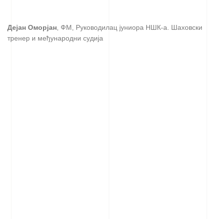
Дејан Оморјан
, ФМ, Руководилац јуниора НШК-а. Шаховски
тренер и међународни судија