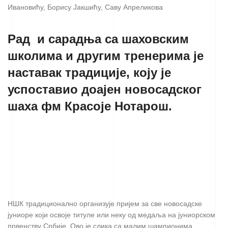
Ивановићу, Борису Јакшићу, Саву Апреликова
Рад и сарадња са шаховским
школима и другим тренерима је
наставак традиције, коју је
успоставио доајен новосадског
шаха фм Красоје Нотарош.
НШК традиционално организује пријем за све новосадске
јуниоре који освоје титуле или неку од медаља на јуниорском
првенству Србије. Ово је слика са малим шампионима,