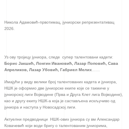
Никола Адамовић-првотимац, јуниорски репрезентативац
2026.
Уз ову тројицу јуниора, следе супер талентовани кадети:
Борис Јакшић, Лонгин Ивановић, Лазар Поповић, Сава
Апреликов, Лазар Убовић, Габриел Мелих
……
Имајући у виду велики број талентованих кадета и јуниора,
НШК је оформио две јуниорске екипе које се такмиче у
јуниорској лиги Војводине (Прва и Друга Клет лига Војводине),
као и другу екипу НШК-а која је састављена искључиво од
јуниора и наступа у Новосадској лиги.
Актуелни предводници НШК-ових јуниора су вм Александар
Ковачевић који води бригу о талентованим јуниорима,