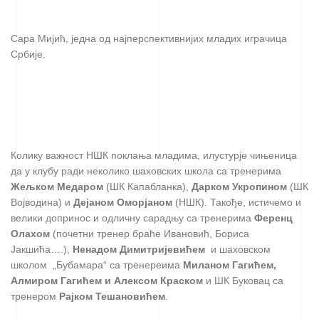
Сара Мијић, једна од најперспективнијих младих играчица
Србије.
Колику важност НШК поклања младима, илустурје чињеница
да у клубу ради неколико шаховских школа са тренерима
Жељком Медаром
(ШК Капабланка),
Дарком Укропином
(ШК
Војводина) и
Дејаном Оморјаном
(НШК). Такође, истичемо и
велики допринос и одличну сарадњу са тренерима
Ференц
Олахом
(почетни тренер браће Ивановић, Бориса
Јакшића….),
Ненадом Димитријевићем
и шаховском
школом „Бубамара“ са тренереима
Миланом Гагићем,
Алмиром Гагићем и Алексом Краском
и ШК Буковац са
тренером
Рајком Тешановићем
.