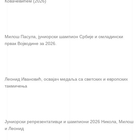
Ковачевићем (2026)
Милош Пасула, јуниорски шампион Србије и омладински
првак Војводине за 2026.
Леонид Ивановић, освајач медаља са светских и европских
такмичења
Јуниорски репрезентативци и шампиони 2026 Никола, Милош
и Леонид