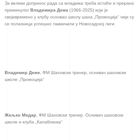
За велики допринос рада са младима треба истаћи и прерано
преминулог
Владимира Дежа
(1966-2025) који је
својевремено у клубу основао школу шаха „Промоција“ чији су
се полазници успешно такмичили у Новосадској лиги.
Владимир Деже
, ФМ Шаховски тренер, оснивач шаховске
школе „Промоција“
Жељко Медар
, ФМ Шаховски тренер. Оснивач шаховске
школе и клуба „Капабланка“