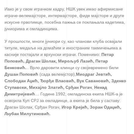
Иако је у свом играчком кадру, НШК увек имао афирмисане
играче-велемајсторе, интермајсторе, фиде мајсторе и друге
искусне првотимце, посебна пажња се поклањала кадетима,
јуниорима и омладинцима.
У прошлости, многи јуниори су, као чланови клуба освајали
титуле, медаље на домаћим и иностраним такмичењима а
касније постајали и врхунски играчи. Поменимо:
Петар
Поповић, Драган Шолак, Мирољуб Лазић, Петар
Бенковић.
.. Врло даровити клинци су својевремено били
Душан Поповић
(сада велемјстор),
Миодраг Јевтић,
Слободан Аџић, Ђорђе Влаовић, Вук Савановић, Зденко
Ступавски, Михајло Златић, Срђан Рогач
,
Ненад
Димитријевић
… Године 1992, омладинска екипа НШК-а је
освојила Куп СРЈ за омладинце, а екипа је била у саставу:
Драган Шолак, Срђан Рогач,
Игор Крејић, Зоран Одаџић,
Љубан Милутиновић.