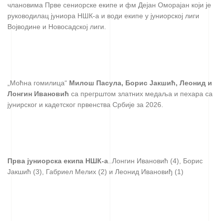
члановима Прве сениорске екипе и фм Дејан Оморајан који је
руководилац јуниора НШК-а и води екипе у јуниорској лиги
Војводине и Новосадској лиги.
„Моћна гомилица“
Милош Пасула, Борис Јакшић, Леонид и
Лонгин Ивановић
са прегрштом златних медаља и пехара са
јунирског и кадетског првенства Србије за 2026.
Прва јуниорска екипа НШК-а
..Лонгин Ивановић (4), Борис
Јакшић (3), Габриел Мелих (2) и Леонид Ивановиђ (1)