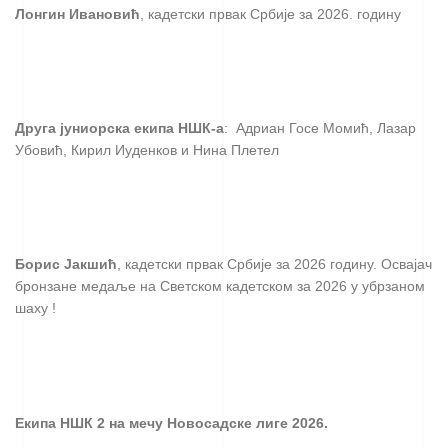
Лонгин Ивановић
, кадетски првак Србије за 2026. годину
Друга јуниорска екипа НШК-а
: Адриан Госе Момић, Лазар
Убовић, Кирил Иуденков и Нина Плетел
Борис Јакшић
, кадетски првак Србије за 2026 годину. Освајач
бронзане медаље на Светском кадетском за 2026 у убрзаном
шаху !
Екипа НШК 2 на мечу Новосадске лиге 2026.