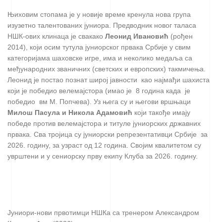
Њиховим стопама је у новије време кренула нова група
изузетно талентованих јуниора. Предводник новог таласа
НШК-ових клинаца је свакако
Леонид Ивановић
(рођен
2014), који осим тутула јуниорског првака Србије у свим
категоријама шаховске игре, има и неколико медаља са
међународних званичних (светских и европских) такмичења.
Леонид је постао познат широј јавности као најмађи шахиста
који је победио велемајстора (имао је 8 година када је
победио вм М. Попчева). Уз њега су и његови вршњаци
Милош Пасула и Никола Адамовић
који такође имају
победе против велемајстора и титуле јуниорских државних
првака. Сва тројица су јуниорски репрезентативци Србије за
2026. годину, за узраст од 12 година. Својим квалитетом су
уврштени и у сениорску прву екипу Клуба за 2026. годину.
Јуниори-нови првотимци НШКа са тренером Александром