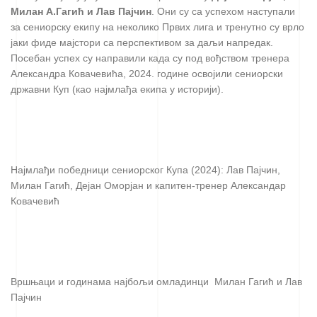
Милан А.Гагић и Лав Пајчин
. Они су са успехом наступали
за сениорску екипу на неколико Првих лига и тренутно су врло
јаки фиде мајстори са перспективом за даљи напредак.
Посебан успех су направили када су под вођством тренера
Александра Ковачевића, 2024. године освојили сениорски
државни Куп (као најмлађа екипа у историји).
Најмлађи победници сениорског Купа (2024): Лав Пајчин,
Милан Гагић, Дејан Оморјан и капитен-тренер Александар
Ковачевић
Вршњаци и годинама најбољи омладинци Милан Гагић и Лав
Пајчин