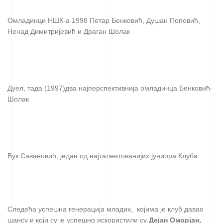
Омладинци НШК-а 1998 Петар Бенковић, Душан Поповић,
Ненад Димитријевић и Драган Шолак
Дуел, тада (1997)два најперспективнија омладинца Бенковић-
Шолак
Вук Савановић, један од најталентованијих јуниора Клуба
Следећа успешна генерација младих, којима је клуб давао
шансу и који су је успешно искористили су
Дејан Оморјан,