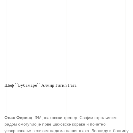
Шеф ``Бубамаре`` Алмир Гагић Гага
Олах Ференц
, ФМ, шаховски тренер. Својим стрпљивим
радом омогућио је прве шаховске кораке и почетно
усавршавање великим надама нашег шаха: Леониду и Лонгину