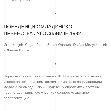
*
ПОБЕДНИЦИ ОМЛАДИНСКОГ
ПРВЕНСТВА ЈУГОСЛАВИЈЕ 1992.
Игор Крејић, Срђан Рогач, Зоран Одаџић, Љубан Милутиновић
и Драган Шолак
*
Поред екипних успеха, чланови НШК су постизали и велике
успехе на појединачним такмичењима, тако да су доносили
медаље са омладинских и кадетских европских и светских
прванстава, затим као учесници сениорске државне
репрезентације.