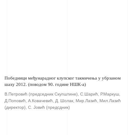
Победници међунарадног клупског такмичења у убрзаном
шаху 2012. (поводом 90. године НШК-а)
В.Петровић (председник Скупштине), С.Шарић, Р.Маркуш,
Д.Поповић, А.Ковачевић, Д. Шолак, Мир.Лазић, Мил.Лазић
(директор), С. Јовић (предсдник)