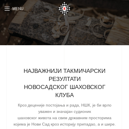
MENU
НАЈВАЖНИЈИ ТАКМИЧАРСКИ
РЕЗУЛТАТИ
НОВОСАДСКОГ ШАХОВСКОГ
КЛУБА
Кроз деценије постојања и рада, НШК, је би врло
уважен и значајан судионик
шаховског живота на свим државним просторима
којима је Нови Сад кроз историју припадао, а и шире.