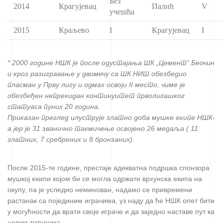
Без
2014
Крагујевац
Палић
V
учешћа
2015
Краљево
I
Крагујевац
I
* 2000 године НШК је после одустајања ШК „Цемент“ Беочин
и кроз разигравање у двомечу са ШК НИШ обезбедио
пласман у Прву лигу и одмах освоји II место, чиме је
обезбеђен непрекидан континуитет прволигашког
статуаса пуних 20 година.
Приказан преглед илуструје златно доба мушке екипе НШК-
а јер је 31 званично такмичење освојено 26 медаља ( 11
златних, 7 сребрених и 8 бронзаних).
После 2015-те године, престаје адекватна подршка спонзора
мушкој екипи којом би се могла одржати врхунска екипа на
окупу, па је уследио неминован, надамо се привремени
растанак са појединим играчима, уз наду да ће НШК опет бити
у могућности да врати своје играче и да заједно наставе пут ка
новим титулама.