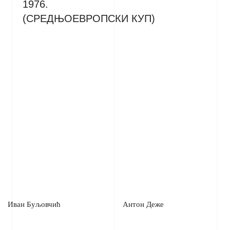
1976.
(СРЕДЊОЕВРОПСКИ КУП)
Иван Буљовчић
Антон Деже