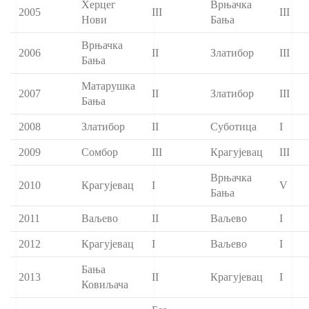
Херцег
Врњачка
2005
III
III
Нови
Бања
Врњачка
2006
II
Златибор
III
Бања
Матарушка
2007
II
Златибор
III
Бања
2008
Златибор
II
Суботица
I
2009
Сомбор
III
Крагујевац
III
Врњачка
2010
Крагујевац
I
V
Бања
2011
Ваљево
II
Ваљево
I
2012
Крагујевац
I
Ваљево
I
Бања
2013
II
Крагујевац
I
Ковиљача