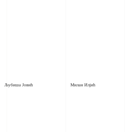
Љубиша Јовић
Милан Илјић