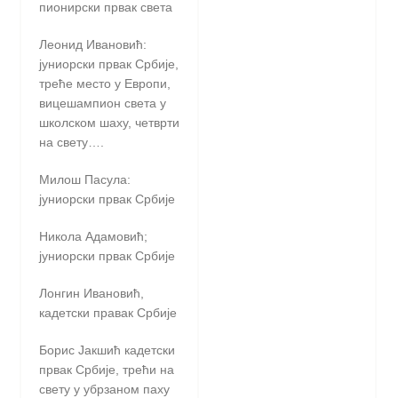
пионирски првак света
Леонид Ивановић:
јуниорски првак Србије,
треће место у Европи,
вицешампион света у
школском шаху, четврти
на свету….
Милош Пасула:
јуниорски првак Србије
Никола Адамовић;
јуниорски првак Србије
Лонгин Ивановић,
кадетски правак Србије
Борис Јакшић кадетски
првак Србије, трећи на
свету у убрзаном паху