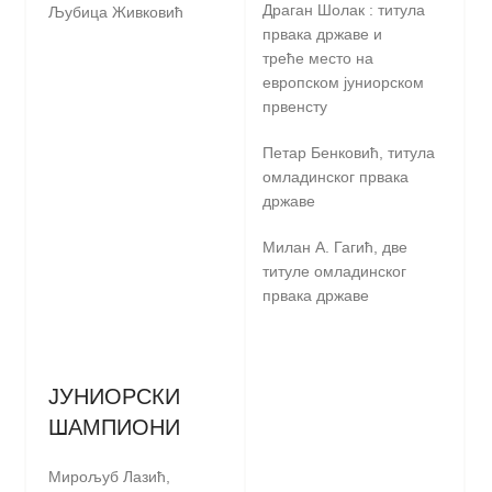
Драган Шолак : титула
Љубица Живковић
првака државе и
треће место на
европском јуниорском
првенсту
Петар Бенковић, титула
омлaдинског првака
државе
Милан А. Гагић, две
титуле омладинског
првака државе
ЈУНИОРСКИ
ШАМПИОНИ
Мирољуб Лазић,