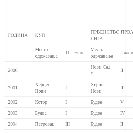
ПРВЕНСТВО ПРВ
ГОДИНА
КУП
ЛИГА
Место
Место
Пласман
Пласм
одржавања
одржавања
Нови Сад
2000
II
*
Херцег
Херцег
2001
I
III
Нови
Нови
2002
Котор
I
Будва
V
2003
Будва
I
Будва
IV
2004
Петровац
III
Будва
II