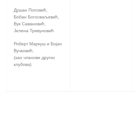
Душан Поповић,
Бобан Богосваљевић,
Вук Савановић,
Јелена Тривуновић
Роберт Маркуш и Бојан
Вучковић,
(као чланови других
клубова)