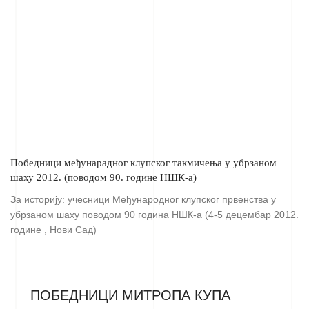
Победници међунарадног клупског такмичења у убрзаном
шаху 2012. (поводом 90. године НШК-а)
За историју: учесници Међународног клупског првенства у
убрзаном шаху поводом 90 година НШК-а (4-5 децембар 2012.
године , Нови Сад)
ПОБЕДНИЦИ МИТРОПА КУПА