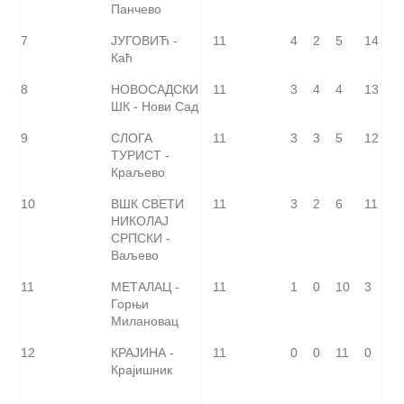
Панчево
7
ЈУГОВИЋ -
11
4
2
5
14
Каћ
8
НОВОСАДСКИ
11
3
4
4
13
ШК - Нови Сад
9
СЛОГА
11
3
3
5
12
ТУРИСТ -
Краљево
10
ВШК СВЕТИ
11
3
2
6
11
НИКОЛАЈ
СРПСКИ -
Ваљево
11
МЕТАЛАЦ -
11
1
0
10
3
Горњи
Милановац
12
КРАЈИНА -
11
0
0
11
0
Крајишник