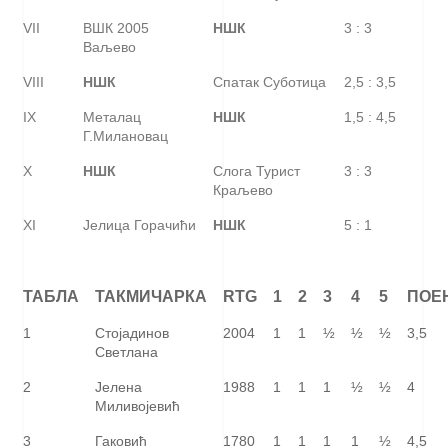
VII
ВШК 2005
НШК
3 : 3
Ваљево
VIII
НШК
Спатак Суботица
2,5 : 3,5
IX
Металац
НШК
1,5 : 4,5
Г.Милановац
X
НШК
Слога Турист
3 : 3
Краљево
XI
Јелица Горачићи
НШК
5 : 1
ТАБЛА
ТАКМИЧАРКА
RTG
1
2
3
4
5
ПОЕ
1
Стојадинов
2004
1
1
½
½
½
3,5
Светлана
2
Јелена
1988
1
1
1
½
½
4
Миливојевић
3
Гаковић
1780
1
1
1
1
½
4,5