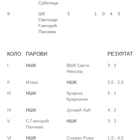
Суботица
9
ШК
5
1
0
4
3
Светозар
Глигорић
Панчево
КОЛО
ПАРОВИ
РЕЗУЛТАТ
I
НШК
ВШК Свети
3 : 3
Николај
II
Итака
НШК
3,5 : 2,5
III
НШК
Крајина
5 : 1
Крајишник
IV
НШК
Југовић Каћ
4 : 2
V
С.Глигорић
НШК
3 : 3
Панчево
VI
НШК
Слован Рума
1,5 : 4,5