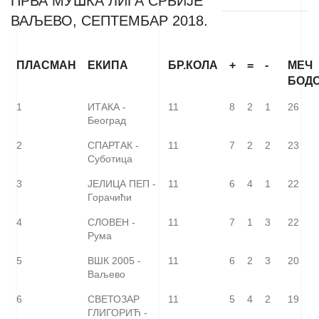
ПРВА МУШКА ЛИГА СРБИЈЕ
ВАЉЕВО, СЕПТЕМБАР 2018.
ПЛАСМАН
ЕКИПА
БР.КОЛА
+
=
-
МЕЧ
БОД
1
ИТАКА -
11
8
2
1
26
Београд
2
СПАРТАК -
11
7
2
2
23
Суботица
3
ЈЕЛИЦА ПЕП -
11
6
4
1
22
Горачићи
4
СЛОВЕН -
11
7
1
3
22
Рума
5
ВШК 2005 -
11
6
2
3
20
Ваљево
6
СВЕТОЗАР
11
5
4
2
19
ГЛИГОРИЋ -