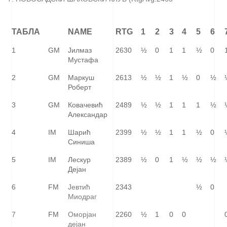
ТАБЛА
NAME
RTG
1
2
3
4
5
6
1
GM
Јилмаз
2630
½
0
1
1
½
0
Мустафа
2
GM
Маркуш
2613
½
½
1
½
0
½
Роберт
3
GM
Ковачевић
2489
½
½
1
1
1
½
Александар
4
IM
Шарић
2399
½
½
1
1
½
0
Синиша
5
IM
Лескур
2389
½
0
1
½
½
½
Дејан
6
FM
Јевтић
2343
½
0
Миодраг
7
FM
Оморјан
2260
½
1
0
0
дејан