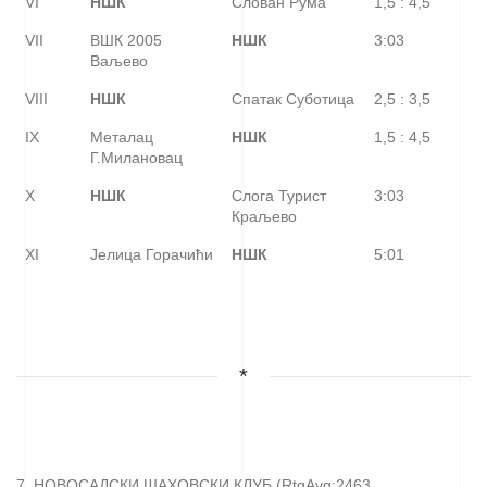
VI
НШК
Слован Рума
1,5 : 4,5
VII
ВШК 2005
НШК
3:03
Ваљево
VIII
НШК
Спатак Суботица
2,5 : 3,5
IX
Металац
НШК
1,5 : 4,5
Г.Милановац
X
НШК
Слога Турист
3:03
Краљево
XI
Јелица Горачићи
НШК
5:01
*
7. НОВОСАДСКИ ШАХОВСКИ КЛУБ (RtgAvg:2463