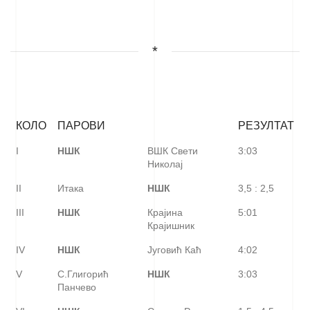
*
КОЛО
ПАРОВИ
РЕЗУЛТАТ
I
НШК
ВШК Свети
3:03
Николај
II
Итака
НШК
3,5 : 2,5
III
НШК
Крајина
5:01
Крајишник
IV
НШК
Југовић Каћ
4:02
V
С.Глигорић
НШК
3:03
Панчево