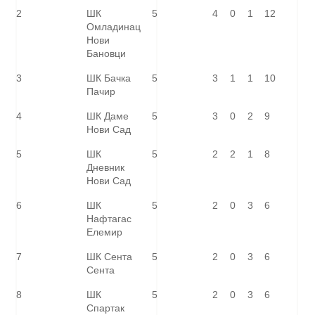
2
ШК
5
4
0
1
12
Омладинац
Нови
Бановци
3
ШК Бачка
5
3
1
1
10
Пачир
4
ШК Даме
5
3
0
2
9
Нови Сад
5
ШК
5
2
2
1
8
Дневник
Нови Сад
6
ШК
5
2
0
3
6
Нафтагас
Елемир
7
ШК Сента
5
2
0
3
6
Сента
8
ШК
5
2
0
3
6
Спартак