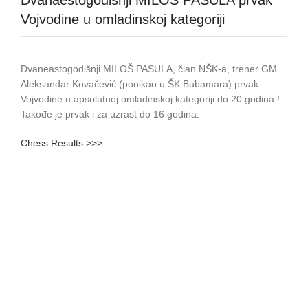
Dvanaestogodišnji MILOŠ PASULA prvak
Vojvodine u omladinskoj kategoriji
Dvaneastogodišnji MILOŠ PASULA, član NŠK-a, trener GM
Aleksandar Kovačević (ponikao u ŠK Bubamara) prvak
Vojvodine u apsolutnoj omladinskoj kategoriji do 20 godina !
Takođe je prvak i za uzrast do 16 godina.
Chess Results >>>