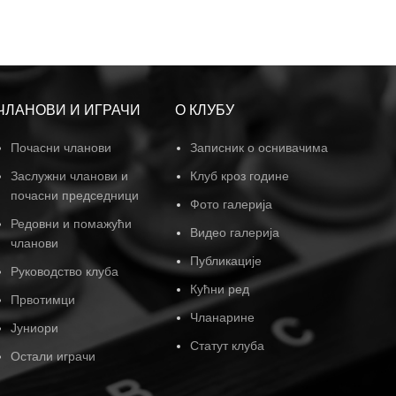
ЧЛАНОВИ И ИГРАЧИ
О КЛУБУ
Почасни чланови
Записник о оснивачима
Заслужни чланови и
Клуб кроз године
почасни председници
Фото галерија
Редовни и помажући
Видео галерија
чланови
Публикације
Руководство клуба
Кућни ред
Првотимци
Чланарине
Јуниори
Статут клуба
Остали играчи