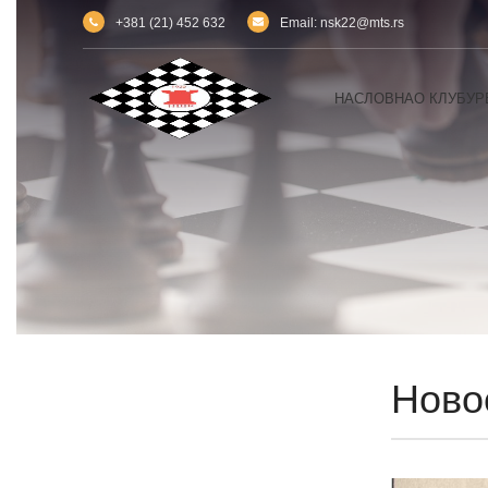
+381 (21) 452 632
Email: nsk22@mts.rs
НАСЛОВНА
О КЛУБУ
Р
Ново