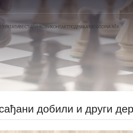
ЕЗУЛТАТИ
ВЕСТИ
ЛИНКОВИ
КОНТАКТ
ПОДРШКА
100 GODINA NŠK
сађани добили и други де