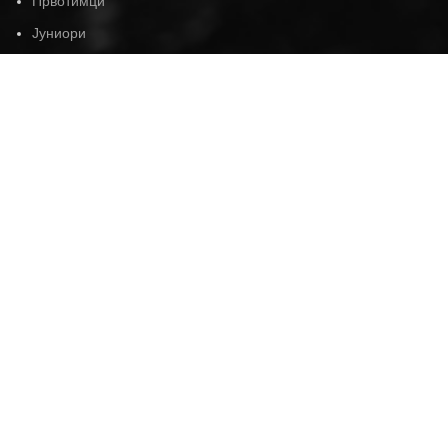
Првотимци
Јуниори
Остали играчи
О КЛУБУ
Записник о оснивачима
Клуб кроз године
Фото галерија
Видео галерија
Публикације
Кућни ред
Чланарине
Статут клуба