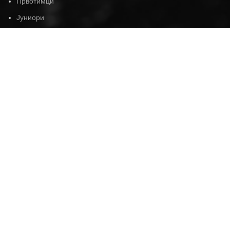
Првотимци
Јуниори
Остали играчи
О КЛУБУ
Записник о оснивачима
Клуб кроз године
Фото галерија
Видео галерија
Публикације
Кућни ред
Чланарине
Статут клуба