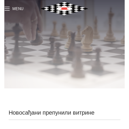
MENU
Новосађани препунили витрине