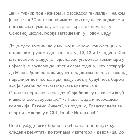
Дечји турнир под називом „Новосадски генијалци“, на ком
је више од 70 малишана имало прилику да се надмеће и
покаже своје умеће у овој древној игри одржан је у
Основној школи „Ђорђе Натошевић“ у Новом Саду.
Деца су се такмичила у мушкој и женској конкуренцији у
старосним групама до шест, осам, 10, 12 и 14 година. Оно
што посебно радује је највећа заступљеност такмичара у
најмлађим групама до шест и осам година, што потврђује
да Новосађани настављају са традицијом играња шаха од
најранијег детињства и да имају светлу будућност, барем
ако је судећи по овим младим нараштајима.
Организатори овог лепог догађаја били су шаховски клуб
и школа шаха „Бубамара“ из Новог Сада и новосадска
компанија „Галенс Инвест“, уз подршку Градског већа за
спорт и омладину и ОШ „Ђорђе Натошевић“.
После узбудљивих борби на 64 поља, постигнути су
следећи резултати по групама у категорији девојчица: до