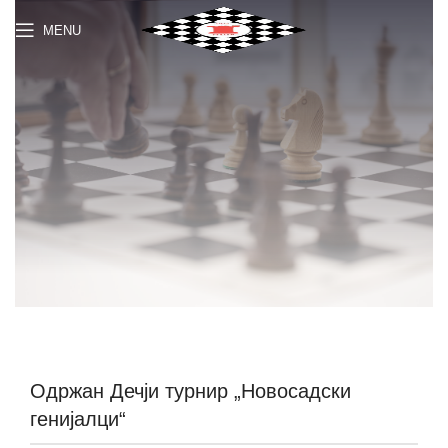
MENU
Одржан Дечји турнир „Новосадски
генијалци“