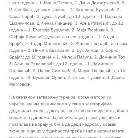
шест година – 1. Маша Петров, 2. Дуња Димитријевић, 3.
Искра Квас; до осам година – 1. Катарина Вугдалић, 2.
Сара Ћирић, 3. Дуња Ђукић; до 10 година – 1. Варвара
Емануилова, 2. Ленка Линцнер, 3. Ариа Ратковић; до 12
година – 1. Емилија Вугдалић, 2. Маја Ђорђевић, 3.
Софија Диманић; дечаци до шест година – 1. Андреј
Брајић, 2. Тодор Милинковић, 3. Филип Попадић; до осам
година – 1. Никола Адамовић, 2. Вук Јанков, 3. Борис
Брајић; до 10 година – 1. Милош Пасула, 2. Доминик Тот,
3. Аљоша Радошевић; до 12 година – 1. Димитрије
Станковић, 2. Павле Симанић, 3. Марко Павловић; до 14
година – 1. Вукашин Орлић, 2. Огњен Ћузовић, 3. Дарио
Магловски.
На свечаном затварању турнира, организатори су
најуспешнијим такмичарима у свима категоријама
доделили пехаре, док су по троје првопласираних добили
медаље и дипломе. Заједничка оцена свих учесника и
пратилаца на крају је била да деци недостају овакви
турнири и да их у будућности треба чешће организовати,
како би млади стицали неопходно искуство и што брже