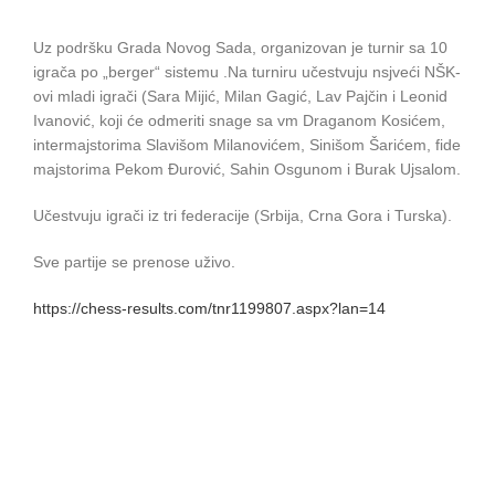
Uz podršku Grada Novog Sada, organizovan je turnir sa 10
igrača po „berger“ sistemu .Na turniru učestvuju nsjveći NŠK-
ovi mladi igrači (Sara Mijić, Milan Gagić, Lav Pajčin i Leonid
Ivanović, koji će оdmeriti snage sa vm Draganom Kosićem,
intermajstorima Slavišom Milanovićem, Sinišom Šarićem, fide
majstorima Pekom Đurović, Sahin Osgunom i Burak Ujsalom.
Učestvuju igrači iz tri federacije (Srbija, Crna Gora i Turska).
Sve partije se prenose uživo.
https://chess-results.com/tnr1199807.aspx?lan=14