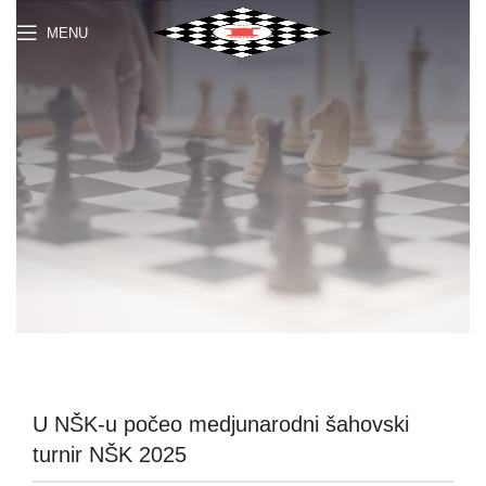
MENU
U NŠK-u počeo medjunarodni šahovski
turnir NŠK 2025