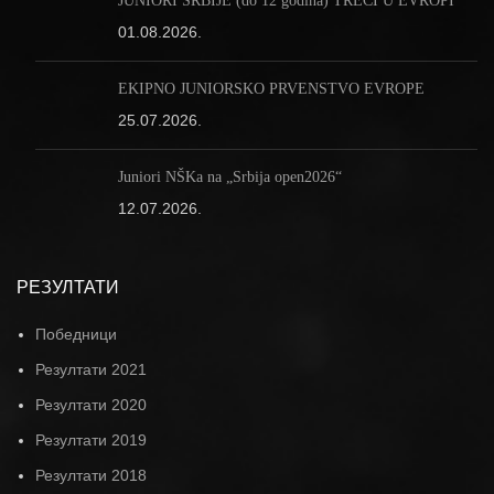
JUNIORI SRBIJE (do 12 godina) TREĆI U EVROPI
01.08.2026.
EKIPNO JUNIORSKO PRVENSTVO EVROPE
25.07.2026.
Juniori NŠKa na „Srbija open2026“
12.07.2026.
РЕЗУЛТАТИ
Победници
Резултати 2021
Резултати 2020
Резултати 2019
Резултати 2018