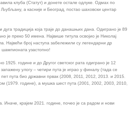
авила клуба (Статут) и донете остале одлуке. Одмах по
и Љубљану, а касније и Београд, постао шаховски центар
и дуга традиција која траје до данашњих дана. Одиграно је 89
о је преко 50 имена. Највише титула освојио је Николај
ула. Највећи број наступа забележили су легендарни др
6 шампионата узастопно!
 1925. године и до Другог светског рата одиграно је 12
запажену улогу – четири пута је играо у финалу (тада се
 пет пута био државни првак (2008, 2011, 2012, 2013. и 2015.
ом (1979. године), а мушка шест пута (2001, 2002, 2003, 2010,
. Иначе, крајем 2021. године, почео је са радом и нови