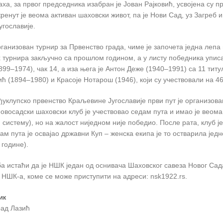
а, за првог председника изабран је Јован Рајковић, усвојена су пр
ренут је веома активан шаховски живот, па је Нови Сад, уз Загреб 
гославије.
ганизован турнир за Првенство града, чиме је започета једна лепа 
 турнира закључно са прошлом годином, а у листу победника уписан
899–1974), чак 14, а иза њега је Антон Деже (1940–1991) са 11 тит
ћ (1894–1980) и Красоје Нотарош (1946), који су учествовали на 4
уклупско првенство Краљевине Југославије први пут је организовано
овосадски шаховски клуб је учествовао седам пута и имао је веома 
 систему), но на жалост ниједном није победио. После рата, клуб је
ам пута је освајао државни Куп – женска екипа је то остварила једн
 године).
ба истаћи да је НШК један од оснивача Шаховског савеза Новог Сада
т НШК-а, коме се може приступити на адреси: nsk1922.rs.
ик
ад Лазић