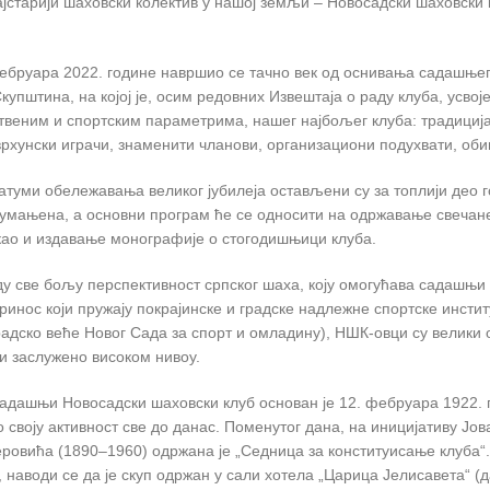
ајстарији шаховски колектив у нашој земљи – Новосадски шаховски 
ебруара 2022. године навршио се тачно век од оснивања садашњег
купштина, на којој је, осим редовних Извештаја о раду клуба, усв
веним и спортским параметрима, нашег најбољег клуба: традиција,
врхунски играчи, знаменити чланови, организациони подухвати, оби
атуми обележавања великог јубилеја остављени су за топлији део г
 умањена, а основни програм ће се односити на одржавање свечан
као и издавање монографије о стогодишњици клуба.
ду све бољу перспективност српског шаха, коју омогућава садашњи 
ринос који пружају покрајинске и градске надлежне спортске инстит
радско веће Новог Сада за спорт и омладину), НШК-овци су велики 
 заслужено високом нивоу.
адашњи Новосадски шаховски клуб основан је 12. фебруара 1922. г
о своју активност све до данас. Поменутог дана, на иницијативу Ј
овића (1890–1960) одржана је „Седница за конституисање клуба“. 
 наводи се да је скуп одржан у сали хотела „Царица Јелисавета“ (д