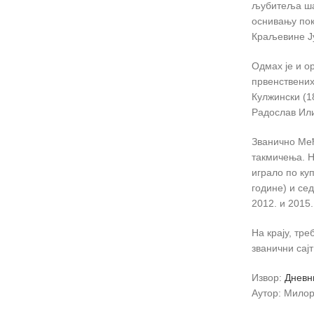
љубитеља шах
оснивању пок
Краљевине Ју
Одмах је и ор
првенствених
Кулжински (1
Радослав Или
Званично Међ
такмичења. Н
играло по куп
године) и сед
2012. и 2015.
На крају, тре
званични сај
Извор:
Дневн
Аутор: Милор