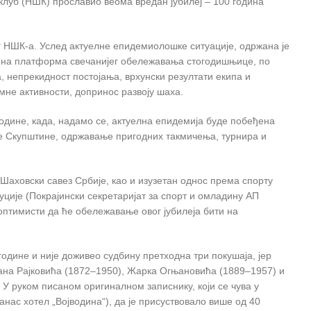
клуб (НШК) прославио веома вредан јубилеј – 100 година
 НШК-а. Услед актуелне епидемиолошке ситуације, одржана је
ојена платформа свечанијег обележавања стогодишњице, по
 непрекидност постојања, врхунски резултати екипа и
мне активности, допринос развоју шаха.
одине, када, надамо се, актуелна епидемија буде побеђена
е Скупштине, одржавање пригодних такмичења, турнира и
Шаховски савез Србије, као и изузетан однос према спорту
уције (Покрајински секретаријат за спорт и омладину АП
оптимисти да ће обележавање овог јубилеја бити на
одине и није доживео судбину претходна три покушаја, јер
ована Рајковића (1872–1950), Жарка Огњановића (1889–1957) и
У руком писаном оригиналном записнику, који се чува у
анас хотел „Војводина“), да је присуствовало више од 40