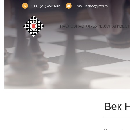
+381 (21) 452 632
Email: nsk22@mts.rs
НАСЛОВНА
О КЛУБУ
РЕЗУЛТАТИ
ВЕСТ
Век 