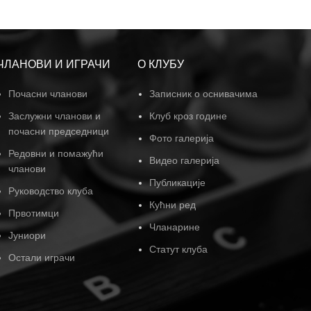
ЧЛАНОВИ И ИГРАЧИ
О КЛУБУ
Почасни чланови
Записник о оснивачима
Заслужни чланови и
Клуб кроз године
почасни председници
Фото галерија
Редовни и помажући
Видео галерија
чланови
Публикације
Руководство клуба
Кућни ред
Првотимци
Чланарине
Јуниори
Статут клуба
Остали играчи