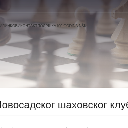
И
ЛИНКОВИ
КОНТАКТ
ПОДРШКА
100 GODINA NŠK
Новосадског шаховског клу