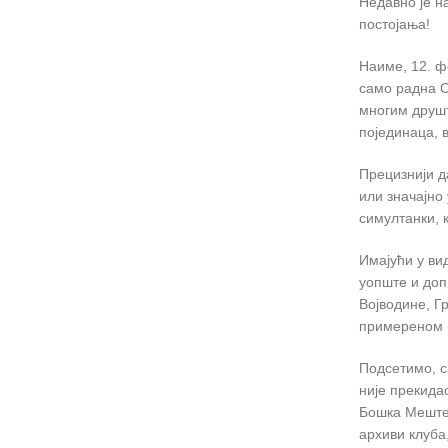
Недавно је н
постојања!
Наиме, 12. ф
само радна С
многим друшт
појединаца, 
Прецизнији д
или значајно
симултанки, 
Имајући у ви
уопште и доп
Војводине, Г
примереном и
Подсетимо, с
није прекида
Бошка Мештер
архиви клуба,